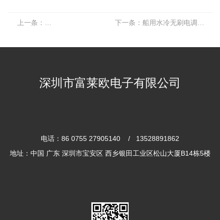
上一条：
船用水冷无刷电调8S 300A
下一条：
船用水冷无刷电调8S 200A
深圳市富莱欧电子有限公司
电话：86 0755 27905140 / 13528891862
地址：中国 广东 深圳市宝安区 西乡银田工业区松山大厦B14栋5楼