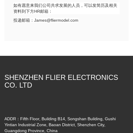
如有愿意来我们公司共求发展的人员，可以发简历及相关
资料到下方HR邮箱：
投递邮箱：James@fliermodel.com
SHENZHEN FLIER ELECTRONICS
CO. LTD
ADDR：Fifth Floor, Building B14, Songshan Building, Gushi
Yintian Industrial Zone, Baoan District, Shenzhen City,
Guangdong Province, China